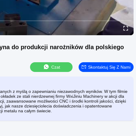
yna do produkcji narożników dla polskiego
Czat
Skontaktuj Się Z Nami
wanych z myślą o zapewnianiu niezawodnych wyników. W tym filmie
kładek ze stali nierdzewnej firmy WxiJiniu Machinery w akcji dla
ji, zaawansowane możliwości CNC i środki kontroli jakości, dzięki
, jak nasze dziesięciolecia doświadczenia i opatentowane
ji metalu na całym świecie.