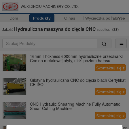
WUXI JINQIU MACHINERY CO.,LTD.
Dom
Produkty
O nas
Wycieczka po fabryce
>>
Hydrauliczna maszyna do cięcia CNC
Jakość
supplier.
(23)
16mm Thckness 6000mm hydrauliczne przecinarki
Cnc do metalowej płyty, niski poziom hałasu
Skontaktuj się z
nami
Gilotyna hydrauliczna CNC do cięcia blach Certyfikat
CE ISO
Skontaktuj się z
nami
CNC Hydraulic Shearing Machine Fully Automatic
Shear Cutting Machine
Skontaktuj się z
nami
Guillotine Type CNC Hydraulic Shearing Machine For