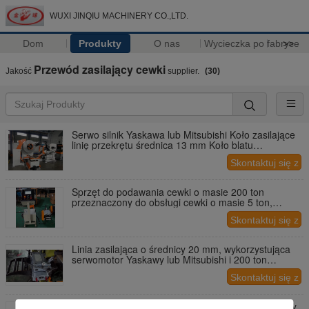
WUXI JINQIU MACHINERY CO.,LTD.
Dom
Produkty
O nas
Wycieczka po fabryce
>>
Przewód zasilający cewki
Jakość
supplier.
(30)
Serwo silnik Yaskawa lub Mitsubishi Koło zasilające
linię przekrętu średnica 13 mm Koło blatu
metalowego odpowiednia grubość 0,8-8,0 mm
Skontaktuj się z
System zasilający
nami
Sprzęt do podawania cewki o masie 200 ton
przeznaczony do obsługi cewki o masie 5 ton,
nadający się do zastosowań przemysłowych ciężkich
Skontaktuj się z
nami
Linia zasilająca o średnicy 20 mm, wykorzystująca
serwomotor Yaskawy lub Mitsubishi i 200 ton
ciśnienia zapewniającą produkcję
Skontaktuj się z
nami
PLC z ekranem dotykowym Automatyczny karmiący