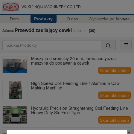
WUXI JINQIU MACHINERY CO.,LTD.
Dom
Produkty
O nas
Wycieczka po fabryce
>>
Przewód zasilający cewki
Jakość
supplier.
(30)
Maszyna o średnicy 20 mm, farmaceutyczna
maszyna do podawania cewek
Skontaktuj się z
nami
High Speed Coil Feeding Line / Aluminum Cap
Making Machine
Skontaktuj się z
nami
Hydraulic Precision Straightening Coil Feeding Line
Heavy Duty Six-Fold Type
Skontaktuj się z
nami
25mm Diameter Coil Feeding Machine For Medicine