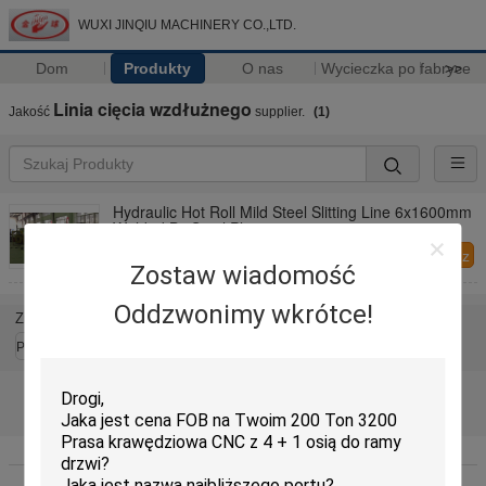
WUXI JINQIU MACHINERY CO.,LTD.
Dom
Produkty
O nas
Wycieczka po fabryce
>>
Linia cięcia wzdłużnego
Jakość
supplier.
(1)
Hydraulic Hot Roll Mild Steel Slitting Line 6x1600mm
Welded By Steel Plate
Skontaktuj się z
Zostaw wiadomość
nami
Oddzwonimy wkrótce!
Zmień język
Polish
Dom
|
O nas
|
Skontaktuj się z nami
|
Sitemap
|
Privacy Policy
Widok pulpitu