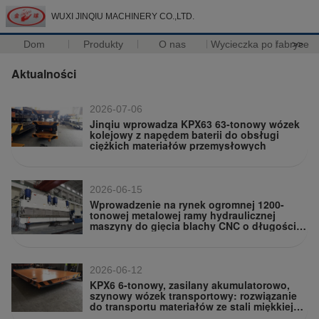
WUXI JINQIU MACHINERY CO.,LTD.
Dom
Produkty
O nas
Wycieczka po fabryce
>>
Aktualności
2026-07-06
Jinqiu wprowadza KPX63 63-tonowy wózek
kolejowy z napędem baterii do obsługi
ciężkich materiałów przemysłowych
2026-06-15
Wprowadzenie na rynek ogromnej 1200-
tonowej metalowej ramy hydraulicznej
maszyny do gięcia blachy CNC o długości
18 metrów
2026-06-12
KPX6 6-tonowy, zasilany akumulatorowo,
szynowy wózek transportowy: rozwiązanie
do transportu materiałów ze stali miękkiej
Q235/Q345