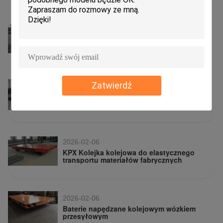
fabrykach
2026-02-06
6 tony silnikowy wózek przenośny
wspierający modernizację inteligentnej
fabryki
Zatwierdź
2026-02-06
Kolejki przenośnikowe na kolei,
zwiększające wydajność odlewni
2026-02-06
KPX Kolejka kolejowa do elastycznego
transportu materiałów fabrycznych
2026-02-06
Baterie napędzane kolejowym wózkiem
przesyłowym