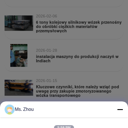
2026-02-06
6 tony kolejowy silnikowy wózek przenośny
do obróbki ciężkich materiałów
przemysłowych
2026-01-28
instalacja maszyny do produkcji naczyń w
Indiach
2026-01-15
Kluczowe czynniki, które należy wziąć pod
uwagę przy zakupie zmotoryzowanego
wózka transportowego
Ms. Zhou
2026-01-15
Wyroby do przewozu z napędem silnikiem
5:59 PM