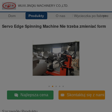
WUXI JINQIU MACHINERY CO.,LTD.
Dom
Produkty
O nas
Wycieczka po fabryce
>>
Servo Edge Spinning Machine Nie trzeba zmieniać form
Najlepsza cena
Skontaktuj się z nami
Szczegóły Produktu