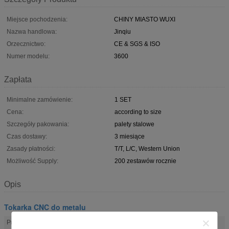
Miejsce pochodzenia:
CHINY MIASTO WUXI
Nazwa handlowa:
Jinqiu
Orzecznictwo:
CE & SGS & ISO
Numer modelu:
3600
Zapłata
Minimalne zamówienie:
1 SET
Cena:
according to size
Szczegóły pakowania:
palety stalowe
Czas dostawy:
3 miesiące
Zasady płatności:
T/T, L/C, Western Union
Możliwość Supply:
200 zestawów rocznie
Opis
Tokarka CNC do metalu
Przetwarzanie
1000-3600 mm (możliwość dostosowania)