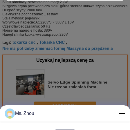
Silnik obrotowy: serwomotor o mocy 2 kW
Ślizgowa szyba przewodnicza stołu: górna srebrna liniowa szyba przewodnicza
Długość szyny: 2000 mm
Elektryczne podnoszenie: 1 zestaw
Stała metoda: pojemnik
Wpływowe napięcie: AC220V/3 × 380V ± 10V
Częstotliwość zasilania: 50 Hz
Nomierna napięcie hosta: 380V
Napęd silnika kubka wysysającego: 220V
tokarka cnc
Tokarka CNC
tagi:
,
,
Nie ma potrzeby zmieniać formę Maszyna do przędzenia
Uzyskaj najlepszą cenę za
Servo Edge Spinning Machine
Nie trzeba zmieniać form
Kontyntynuj
Ms. Zhou
Tokarka CNC do metalu
Jeszcze