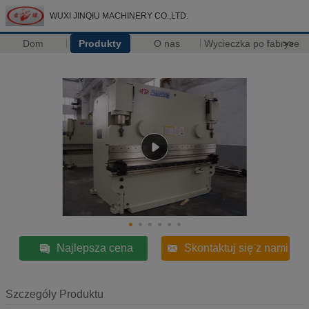
WUXI JINQIU MACHINERY CO.,LTD.
Dom
Produkty
O nas
Wycieczka po fabryce
>>
Najlepsza cena
Skontaktuj się z nami
Szczegóły Produktu