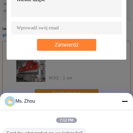
robocza:
giętarka do rur kwadratowych
giętarka cnc
High Light:
,
,
giętarka do rur 400 ton;
giętarka do rur kwadratowych
giętarka do rur
tagi:
,
,
giętarka do rur kwadratowych
Zatwierdź
Uzyskaj najlepszą cenę za
MOQ：
1 set
Kontyntynuj
Ms. Zhou
Maszyna do robienia rur
Jeszcze
7:12 PM