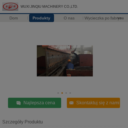
WUXI JINQIU MACHINERY CO.,LTD.
Dom
Produkty
O nas
Wycieczka po fabryce
>>
Najlepsza cena
Skontaktuj się z nami
Szczegóły Produktu