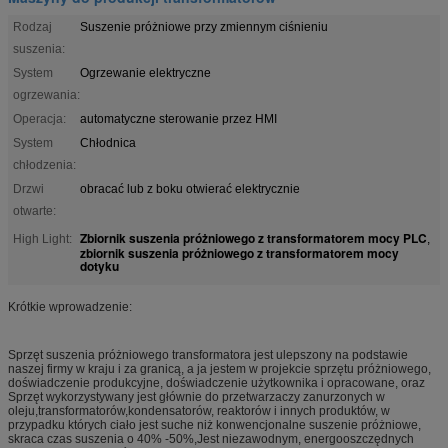
Rodzaj
Suszenie próżniowe przy zmiennym ciśnieniu
suszenia:
System
Ogrzewanie elektryczne
ogrzewania:
Operacja:
automatyczne sterowanie przez HMI
System
Chłodnica
chłodzenia:
Drzwi
obracać lub z boku otwierać elektrycznie
otwarte:
Zbiornik suszenia próżniowego z transformatorem mocy PLC
High Light:
,
zbiornik suszenia próżniowego z transformatorem mocy
dotyku
Krótkie wprowadzenie:
Sprzęt suszenia próżniowego transformatora jest ulepszony na podstawie
naszej firmy w kraju i za granicą, a ja jestem w projekcie sprzętu próżniowego,
doświadczenie produkcyjne, doświadczenie użytkownika i opracowane, oraz
Sprzęt wykorzystywany jest głównie do przetwarzaczy zanurzonych w
oleju,transformatorów,kondensatorów, reaktorów i innych produktów, w
przypadku których ciało jest suche niż konwencjonalne suszenie próżniowe,
skraca czas suszenia o 40% -50%,Jest niezawodnym, energooszczędnych