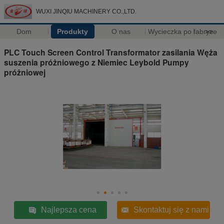
WUXI JINQIU MACHINERY CO.,LTD.
Dom
Produkty
O nas
Wycieczka po fabryce
>>
PLC Touch Screen Control Transformator zasilania Węża
suszenia próżniowego z Niemiec Leybold Pumpy
próżniowej
Najlepsza cena
Skontaktuj się z nami