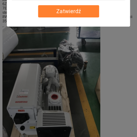
6Zamknij drzwi automatycznie, silnik, hydrauliczny zamek.
7Elektryczny system sterowania z ekranem dotykowym, automatyczne
Zatwierdź
sterowanie.
8W porównaniu z tradycyjnym suszeniem próżniowym i oszczędnością energii
35% powyżej.