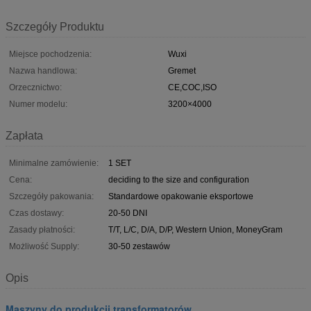
Szczegóły Produktu
Miejsce pochodzenia:
Wuxi
Nazwa handlowa:
Gremet
Orzecznictwo:
CE,COC,ISO
Numer modelu:
3200×4000
Zapłata
Minimalne zamówienie:
1 SET
Cena:
deciding to the size and configuration
Szczegóły pakowania:
Standardowe opakowanie eksportowe
Czas dostawy:
20-50 DNI
Zasady płatności:
T/T, L/C, D/A, D/P, Western Union, MoneyGram
Możliwość Supply:
30-50 zestawów
Opis
Maszyny do produkcji transformatorów