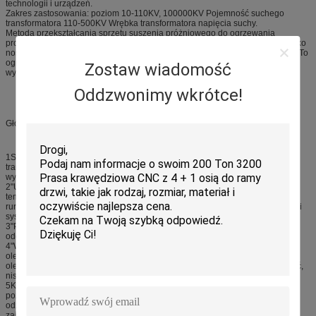
technologii i urządzeń.
Zakres zastosowania: poziom 10-110KV, 100000KV Pojemność suchego
transformatora 110-500KV Wrębka transformatora napięcia suchy.
Metoda przekształcania sprzętu suszenia próżniowego do ogrzewania
produktu, zbiornika próżniowego jest suchym odparowaniem pary wodnej jako
nośnika przesyłu ciepła, w grzejniku i w suchych produktach wymiany ciepła.To
ogrzewanie jest podobne do węgla.Uniformity grzejnika jest bardzo dobra,
Zostaw wiadomość
wysoka wydajność grzewcza i niezawodność.
Oddzwonimy wkrótce!
Główne cechy techniczne:
1Sprzęt ten jest wykorzystywany głównie do suszenia próżniowego
transformatorów o napięciu 35KV, 110KV, 220KV, urządzenie działa z niską
wydajnością i tak dalej.
2"Urządzenie system suszenia próżniowego, system kondensacji niskiej
temperatury, transformatory, jednostka próżniowa, systemy grzewcze, system
rur pneumatycznych, system chłodzenia, system hydraulicznego blokowania i
system sterowania.
3"Powłok próżniowy, jednostki próżniowe wybór pompy próżniowej z
oddzieleniem oleju i wody oraz zmniejszenie kosztów eksploatacji.
4"Wykorzystanie energii elektrycznej, systemów grzewczych i ogrzewania
olejem cieplnym,
olej przewodzący ciepło, ciepło do zbiornika, bezpieczeństwo, niezawodność,
niskie koszty eksploatacji.
5Kondensator wykorzystuje najnowsze osiągnięcia na świecie, kondensator
poziomy, wytwarzanie ze stali nierdzewnej, automatyczne sterowanie wodą
odzysku.Konfiguracja chiller zapewnia 10 stopni system zimnej wody jest
zainstalowany poniżej kondensacji, zapewnić efekt kondensacji.